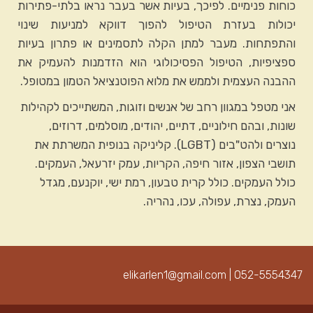
כוחות פנימיים. לפיכך, בעיות אשר בעבר נראו בלתי-פתירות
יכולות בעזרת הטיפול להפוך דווקא למניעות שינוי
והתפתחות. מעבר למתן הקלה לתסמינים או פתרון בעיות
ספציפיות, הטיפול הפסיכולוגי הוא הזדמנות להעמיק את
ההבנה העצמית ולממש את מלוא הפוטנציאל הטמון במטופל.
אני מטפל במגוון רחב של אנשים וזוגות, המשתייכים לקהילות
שונות, ובהם חילוניים, דתיים, יהודים, מוסלמים, דרוזים,
נוצרים ולהט"בים (LGBT). קליניקה בנופית המשרתת את
תושבי הצפון, אזור חיפה, הקריות, עמק יזרעאל, העמקים.
כולל העמקים. כולל קרית טבעון, רמת ישי, יוקנעם, מגדל
העמק, נצרת, עפולה, עכו, נהריה.
elikarlen1@gmail.com
| 052-5554347