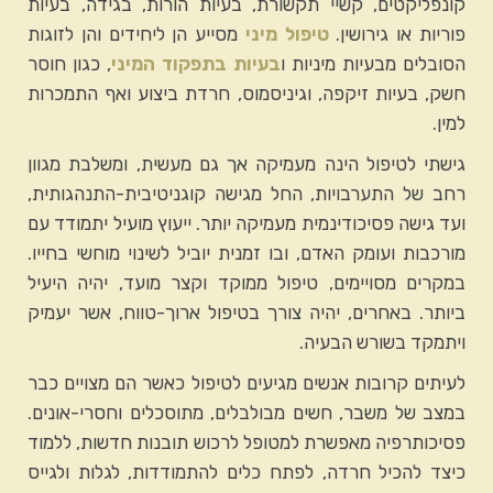
קונפליקטים, קשיי תקשורת, בעיות הורות, בגידה, בעיות
פוריות או גירושין.
טיפול מיני
מסייע הן ליחידים והן לזוגות
הסובלים מבעיות מיניות ו
בעיות בתפקוד המיני
, כגון חוסר
חשק, בעיות זיקפה, וגיניסמוס, חרדת ביצוע ואף התמכרות
למין.
גישתי לטיפול הינה מעמיקה אך גם מעשית, ומשלבת מגוון
רחב של התערבויות, החל מגישה קוגניטיבית-התנהגותית,
ועד גישה פסיכודינמית מעמיקה יותר. ייעוץ מועיל יתמודד עם
מורכבות ועומק האדם, ובו זמנית יוביל לשינוי מוחשי בחייו.
במקרים מסויימים, טיפול ממוקד וקצר מועד, יהיה היעיל
ביותר. באחרים, יהיה צורך בטיפול ארוך-טווח, אשר יעמיק
ויתמקד בשורש הבעיה.
לעיתים קרובות אנשים מגיעים לטיפול כאשר הם מצויים כבר
במצב של משבר, חשים מבולבלים, מתוסכלים וחסרי-אונים.
פסיכותרפיה מאפשרת למטופל לרכוש תובנות חדשות, ללמוד
כיצד להכיל חרדה, לפתח כלים להתמודדות, לגלות ולגייס