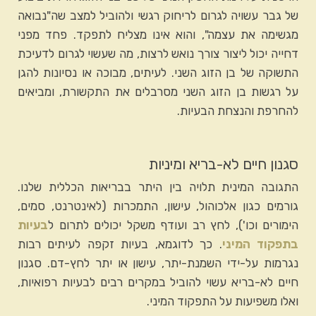
של גבר עשויה לגרום לריחוק רגשי ולהוביל למצב שה"נבואה
מגשימה את עצמה", והוא אינו מצליח לתפקד. פחד מפני
דחייה יכול ליצור צורך נואש לרצות, מה שעשוי לגרום לדעיכת
התשוקה של בן הזוג השני. לעיתים, מבוכה או נסיונות להגן
על רגשות בן הזוג השני מסרבלים את התקשורת, ומביאים
להחרפת והנצחת הבעיות.
סגנון חיים לא-בריא ומיניות
התגובה המינית תלויה בין היתר בבריאות הכללית שלנו.
גורמים כגון אלכוהול, עישון, התמכרות (לאינטרנט, סמים,
הימורים וכו'), לחץ רב ועודף משקל יכולים לתרום ל
בעיות
בתפקוד המיני
. כך לדוגמא, בעיות זקפה לעיתים רבות
נגרמות על-ידי השמנת-יתר, עישון או יתר לחץ-דם. סגנון
חיים לא-בריא עשוי להוביל במקרים רבים לבעיות רפואיות,
ואלו משפיעות על התפקוד המיני.