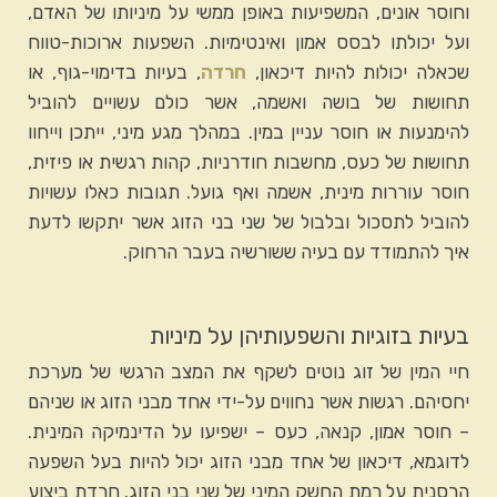
וחוסר אונים, המשפיעות באופן ממשי על מיניותו של האדם,
ועל יכולתו לבסס אמון ואינטימיות. השפעות ארוכות-טווח
שכאלה יכולות להיות דיכאון,
חרדה
, בעיות בדימוי-גוף, או
תחושות של בושה ואשמה, אשר כולם עשויים להוביל
להימנעות או חוסר עניין במין. במהלך מגע מיני, ייתכן וייחוו
תחושות של כעס, מחשבות חודרניות, קהות רגשית או פיזית,
חוסר עוררות מינית, אשמה ואף גועל. תגובות כאלו עשויות
להוביל לתסכול ובלבול של שני בני הזוג אשר יתקשו לדעת
איך להתמודד עם בעיה ששורשיה בעבר הרחוק.
בעיות בזוגיות והשפעותיהן על מיניות
חיי המין של זוג נוטים לשקף את המצב הרגשי של מערכת
יחסיהם. רגשות אשר נחווים על-ידי אחד מבני הזוג או שניהם
– חוסר אמון, קנאה, כעס – ישפיעו על הדינמיקה המינית.
לדוגמא, דיכאון של אחד מבני הזוג יכול להיות בעל השפעה
הרסנית על רמת החשק המיני של שני בני הזוג. חרדת ביצוע