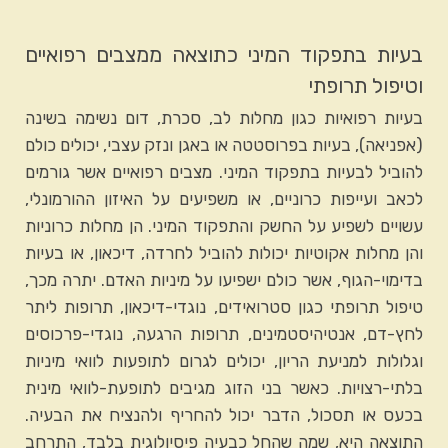
בעיות בתפקוד המיני כתוצאה ממצבים רפואיים
וטיפול תרופתי
בעיות רפואיות כגון מחלות לב, סכרת, דום נשימה בשינה
(אפניאה), בעיות בפרוסטטה או באגן ונזק עצבי, יכולים כולם
להוביל לבעיות בתפקוד המיני. מצבים רפואיים אשר גורמים
לכאב ועייפות כרוניים, או משפיעים על האיזון ההורמונלי,
עשויים לשפיע על החשק והתפקוד המיני. הן מחלות כרוניות
והן מחלות אקוטיות יכולות להוביל לחרדה, דיכאון, או בעיות
בדימוי-הגוף, אשר כולם ישפיעו על מיניות האדם. יתרה מכך,
טיפול תרופתי כגון סטרואידים, נוגדי-דיכאון, תרופות ליתר
לחץ-דם, אנטיהיסטמינים, תרופות הרגעה, נוגדי-פרכוסים
וגלולות למניעת הריון, יכולים לגרום לתופעות לוואי מיניות
בלתי-רצויות. כאשר בני הזוג מגיבים לתופעת-לוואי מינית
בכעס או תסכול, הדבר יכול להחריף ולהנציח את הבעיה.
התוצאה היא, שמה שהחל כבעיה פיסיולוגית בלבד, התרחב